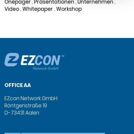
Onepager
,
Präsentationen
,
Unternehmen
,
Video
,
Whitepaper
,
Workshop
OFFICE AA
EZcon Network GmbH
Röntgenstraße 19
D-73431 Aalen