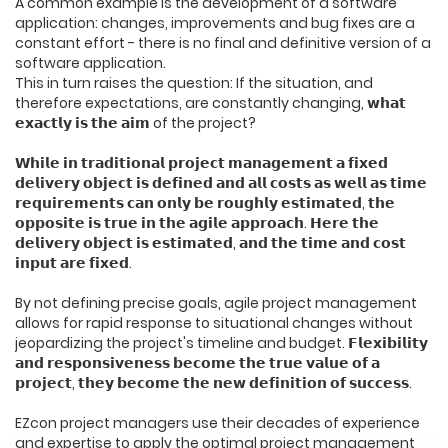
A common example is the development of a software
application: changes, improvements and bug fixes are a
constant effort - there is no final and definitive version of a
software application.
This in turn raises the question: If the situation, and
therefore expectations, are constantly changing, 𝘄𝗵𝗮𝘁
𝗲𝘅𝗮𝗰𝘁𝗹𝘆 𝗶𝘀 𝘁𝗵𝗲 𝗮𝗶𝗺 of the project?
𝗪𝗵𝗶𝗹𝗲 𝗶𝗻 𝘁𝗿𝗮𝗱𝗶𝘁𝗶𝗼𝗻𝗮𝗹 𝗽𝗿𝗼𝗷𝗲𝗰𝘁 𝗺𝗮𝗻𝗮𝗴𝗲𝗺𝗲𝗻𝘁 𝗮 𝗳𝗶𝘅𝗲𝗱
𝗱𝗲𝗹𝗶𝘃𝗲𝗿𝘆 𝗼𝗯𝗷𝗲𝗰𝘁 𝗶𝘀 𝗱𝗲𝗳𝗶𝗻𝗲𝗱 𝗮𝗻𝗱 𝗮𝗹𝗹 𝗰𝗼𝘀𝘁𝘀 𝗮𝘀 𝘄𝗲𝗹𝗹 𝗮𝘀 𝘁𝗶𝗺𝗲
𝗿𝗲𝗾𝘂𝗶𝗿𝗲𝗺𝗲𝗻𝘁𝘀 𝗰𝗮𝗻 𝗼𝗻𝗹𝘆 𝗯𝗲 𝗿𝗼𝘂𝗴𝗵𝗹𝘆 𝗲𝘀𝘁𝗶𝗺𝗮𝘁𝗲𝗱, 𝘁𝗵𝗲
𝗼𝗽𝗽𝗼𝘀𝗶𝘁𝗲 𝗶𝘀 𝘁𝗿𝘂𝗲 𝗶𝗻 𝘁𝗵𝗲 𝗮𝗴𝗶𝗹𝗲 𝗮𝗽𝗽𝗿𝗼𝗮𝗰𝗵. 𝗛𝗲𝗿𝗲 𝘁𝗵𝗲
𝗱𝗲𝗹𝗶𝘃𝗲𝗿𝘆 𝗼𝗯𝗷𝗲𝗰𝘁 𝗶𝘀 𝗲𝘀𝘁𝗶𝗺𝗮𝘁𝗲𝗱, 𝗮𝗻𝗱 𝘁𝗵𝗲 𝘁𝗶𝗺𝗲 𝗮𝗻𝗱 𝗰𝗼𝘀𝘁
𝗶𝗻𝗽𝘂𝘁 𝗮𝗿𝗲 𝗳𝗶𝘅𝗲𝗱.
By not defining precise goals, agile project management
allows for rapid response to situational changes without
jeopardizing the project's timeline and budget. 𝗙𝗹𝗲𝘅𝗶𝗯𝗶𝗹𝗶𝘁𝘆
𝗮𝗻𝗱 𝗿𝗲𝘀𝗽𝗼𝗻𝘀𝗶𝘃𝗲𝗻𝗲𝘀𝘀 𝗯𝗲𝗰𝗼𝗺𝗲 𝘁𝗵𝗲 𝘁𝗿𝘂𝗲 𝘃𝗮𝗹𝘂𝗲 𝗼𝗳 𝗮
𝗽𝗿𝗼𝗷𝗲𝗰𝘁, 𝘁𝗵𝗲𝘆 𝗯𝗲𝗰𝗼𝗺𝗲 𝘁𝗵𝗲 𝗻𝗲𝘄 𝗱𝗲𝗳𝗶𝗻𝗶𝘁𝗶𝗼𝗻 𝗼𝗳 𝘀𝘂𝗰𝗰𝗲𝘀𝘀.
EZcon project managers use their decades of experience
and expertise to apply the optimal project management