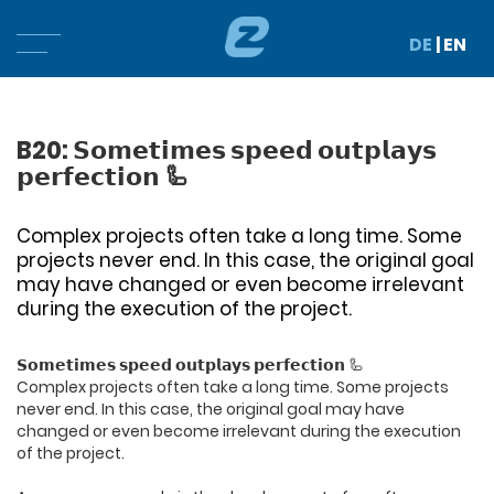
DE
|
EN
B20: 𝗦𝗼𝗺𝗲𝘁𝗶𝗺𝗲𝘀 𝘀𝗽𝗲𝗲𝗱 𝗼𝘂𝘁𝗽𝗹𝗮𝘆𝘀
𝗽𝗲𝗿𝗳𝗲𝗰𝘁𝗶𝗼𝗻 🦾
Complex projects often take a long time. Some
projects never end. In this case, the original goal
may have changed or even become irrelevant
during the execution of the project.
𝗦𝗼𝗺𝗲𝘁𝗶𝗺𝗲𝘀 𝘀𝗽𝗲𝗲𝗱 𝗼𝘂𝘁𝗽𝗹𝗮𝘆𝘀 𝗽𝗲𝗿𝗳𝗲𝗰𝘁𝗶𝗼𝗻 🦾
Complex projects often take a long time. Some projects
never end. In this case, the original goal may have
changed or even become irrelevant during the execution
of the project.