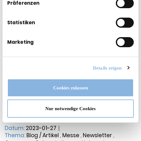
Präferenzen
Statistiken
Marketing
<
Details zeigen
B75: die diesjährige Aalener
Cookies zulassen
Ausbildungsmesse steht an!
Am Samstag, den 4. Februar sind wir von 09:00 bis
Nur notwendige Cookies
13:00 Uhr im Beruflichen Schulzentrum Aalen dabei.
Datum:
2023-01-27
Thema:
Blog / Artikel
,
Messe
,
Newsletter
,