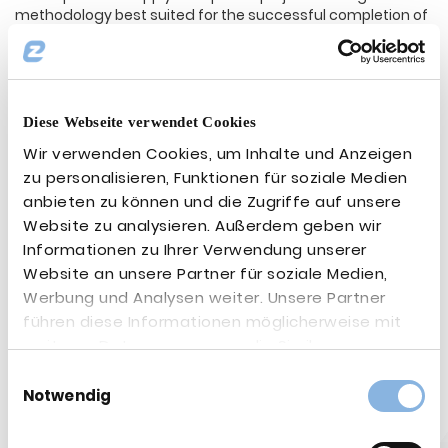
methodology best suited for the successful completion of
the project.
𝗬𝗼𝘂 𝗵𝗮𝘃𝗲 𝘀𝗼𝗺𝗲𝘁𝗵𝗶𝗻𝗴 𝘁𝗼 𝗱𝗼? 𝗖𝗼𝗻𝘁𝗮𝗰𝘁 𝘂𝘀!
#project
#projectmanagement
#projectmanagers
#projects
#pm
#agile
#traditional
#wan
#sdwan
Diese Webseite verwendet Cookies
#sdlan
#ucc
#consulting
#zukunftgestalten
Wir verwenden Cookies, um Inhalte und Anzeigen
#technology
#experience
#it
#infrastructure
#consulting
#ezconnetworkgmbh
zu personalisieren, Funktionen für soziale Medien
Zurück
anbieten zu können und die Zugriffe auf unsere
Website zu analysieren. Außerdem geben wir
Weitere Beiträge:
Informationen zu Ihrer Verwendung unserer
Website an unsere Partner für soziale Medien,
Werbung und Analysen weiter. Unsere Partner
führen diese Informationen möglicherweise mit
weiteren Daten zusammen, die Sie ihnen
bereitgestellt haben oder die sie im Rahmen Ihrer
Einwilligungsauswahl
Nutzung der Dienste gesammelt haben.
Notwendig