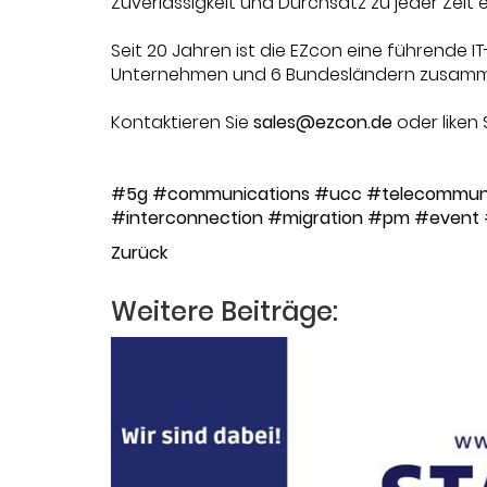
Zuverlässigkeit und Durchsatz zu jeder Zeit
Seit 20 Jahren ist die EZcon eine führende
Unternehmen und 6 Bundesländern zusamm
Kontaktieren Sie
sales@ezcon.de
oder liken
#5g
#communications
#ucc
#telecommuni
#interconnection
#migration
#pm
#event
Zurück
Weitere Beiträge: