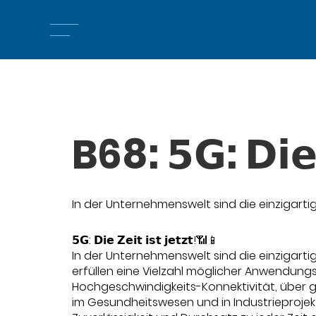
B68: 𝟱𝗚: 𝗗𝗶𝗲 
In der Unternehmenswelt sind die einzigarti
𝟱𝗚: 𝗗𝗶𝗲 𝗭𝗲𝗶𝘁 𝗶𝘀𝘁 𝗷𝗲𝘁𝘇𝘁!📶📱
In der Unternehmenswelt sind die einzigarti
erfüllen eine Vielzahl möglicher Anwendungsf
Hochgeschwindigkeits-Konnektivität, über g
im Gesundheitswesen und in Industrieproj