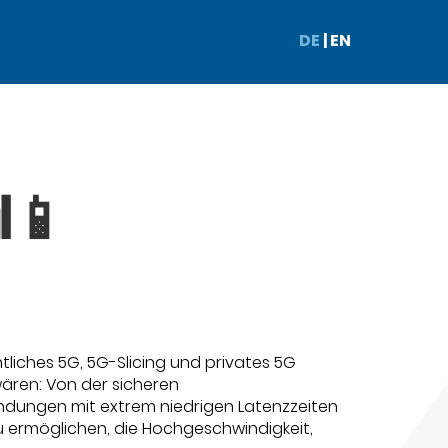
DE
|
EN
📶📱
tliches 5G, 5G-Slicing und privates 5G
wären: Von der sicheren
endungen mit extrem niedrigen Latenzzeiten
ermöglichen, die Hochgeschwindigkeit,