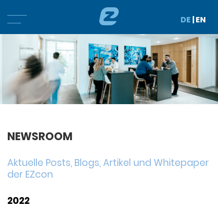
DE
|
EN
NEWSROOM
Aktuelle Posts, Blogs, Artikel und Whitepaper
der EZcon
2022