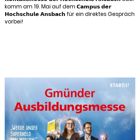
komm am 19. Mai auf dem 𝗖𝗮𝗺𝗽𝘂𝘀 𝗱𝗲𝗿
𝗛𝗼𝗰𝗵𝘀𝗰𝗵𝘂𝗹𝗲 𝗔𝗻𝘀𝗯𝗮𝗰𝗵 für ein direktes Gespräch
vorbei!
Datum:
2022-05-06
Thema:
Messe
,
Projektmanagement
,
Unternehmen