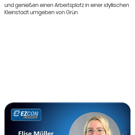
und genießen einen Arbeitsplatz in einer idyllischen
Kleinstadt umgeben von Grün.
Datum:
2022-11-29
Thema:
5G
,
Ausschreibung
,
Blog / Artikel
,
Cloud
Services
,
DC
,
Endpoint Security
,
Expertentreffen
,
In-Life Services
,
IT-Strategie
,
Messe
,
Mobilfunk
,
Newsletter
,
Onepager
,
Physische Infrastruktur
,
Projektmanagement
,
Präsentationen
,
SASE
,
SD-
LAN
,
SD-WAN
,
UCC
,
Unternehmen
,
Video
,
Whitepaper
,
WLAN
,
Workshop