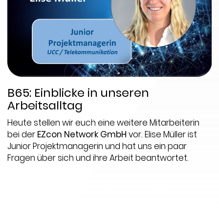
B65: Einblicke in unseren
Arbeitsalltag
Heute stellen wir euch eine weitere Mitarbeiterin
bei der
EZcon Network GmbH
vor. Elise Müller ist
Junior Projektmanagerin und hat uns ein paar
Fragen über sich und ihre Arbeit beantwortet.
Datum:
2022-11-23
Thema:
5G
,
Ausschreibung
,
Blog / Artikel
,
Cloud
Services
,
DC
,
Endpoint Security
,
Expertentreffen
,
In-Life Services
,
IT-Strategie
,
Messe
,
Mobilfunk
,