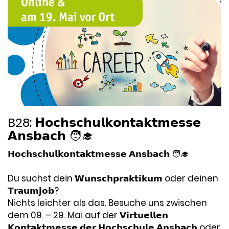
B28: 𝗛𝗼𝗰𝗵𝘀𝗰𝗵𝘂𝗹𝗸𝗼𝗻𝘁𝗮𝗸𝘁𝗺𝗲𝘀𝘀𝗲
𝗔𝗻𝘀𝗯𝗮𝗰𝗵 🧑‍🎓
𝗛𝗼𝗰𝗵𝘀𝗰𝗵𝘂𝗹𝗸𝗼𝗻𝘁𝗮𝗸𝘁𝗺𝗲𝘀𝘀𝗲 𝗔𝗻𝘀𝗯𝗮𝗰𝗵 🧑‍🎓
Du suchst dein 𝗪𝘂𝗻𝘀𝗰𝗵𝗽𝗿𝗮𝗸𝘁𝗶𝗸𝘂𝗺 oder deinen
𝗧𝗿𝗮𝘂𝗺𝗷𝗼𝗯?
Nichts leichter als das. Besuche uns zwischen
dem 09. – 29. Mai auf der 𝗩𝗶𝗿𝘁𝘂𝗲𝗹𝗹𝗲𝗻
𝗞𝗼𝗻𝘁𝗮𝗸𝘁𝗺𝗲𝘀𝘀𝗲 𝗱𝗲𝗿 𝗛𝗼𝗰𝗵𝘀𝗰𝗵𝘂𝗹𝗲 𝗔𝗻𝘀𝗯𝗮𝗰𝗵 oder