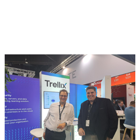
Newsletter
,
Onepager
,
Physische Infrastruktur
,
Projektmanagement
,
Präsentationen
,
SASE
,
SD-
LAN
,
SD-WAN
,
UCC
,
Unternehmen
,
Video
,
Whitepaper
,
WLAN
,
Workshop