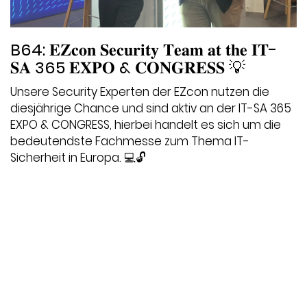
B64: 𝐄𝐙𝐜𝐨𝐧 𝐒𝐞𝐜𝐮𝐫𝐢𝐭𝐲 𝐓𝐞𝐚𝐦 𝐚𝐭 𝐭𝐡𝐞 𝐈𝐓-
𝐒𝐀 365 𝐄𝐗𝐏𝐎 & 𝐂𝐎𝐍𝐆𝐑𝐄𝐒𝐒 💡
Unsere Security Experten der EZcon nutzen die
diesjährige Chance und sind aktiv an der IT-SA 365
EXPO & CONGRESS, hierbei handelt es sich um die
bedeutendste Fachmesse zum Thema IT-
Sicherheit in Europa. 💻🔓
Datum:
2022-11-14
Thema:
Blog / Artikel
,
Endpoint Security
,
In-Life
Services
,
IT-Strategie
,
Messe
,
Newsletter
,
Onepager
,
Projektmanagement
,
Präsentationen
,
Unternehmen
,
Video
,
Whitepaper
,
Workshop