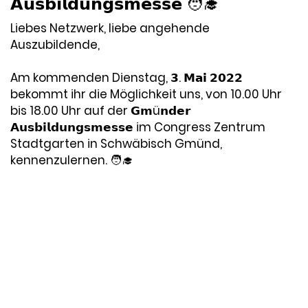
𝗔𝘂𝘀𝗯𝗶𝗹𝗱𝘂𝗻𝗴𝘀𝗺𝗲𝘀𝘀𝗲 🧑‍🎓
Liebes Netzwerk, liebe angehende
Auszubildende,
Am kommenden Dienstag, 𝟯. 𝗠𝗮𝗶 𝟮𝟬𝟮𝟮
bekommt ihr die Möglichkeit uns, von 10.00 Uhr
bis 18.00 Uhr auf der 𝗚𝗺ü𝗻𝗱𝗲𝗿
𝗔𝘂𝘀𝗯𝗶𝗹𝗱𝘂𝗻𝗴𝘀𝗺𝗲𝘀𝘀𝗲 im Congress Zentrum
Stadtgarten in Schwäbisch Gmünd,
kennenzulernen. 🧑‍🎓
Datum:
2022-04-25
Thema:
Messe