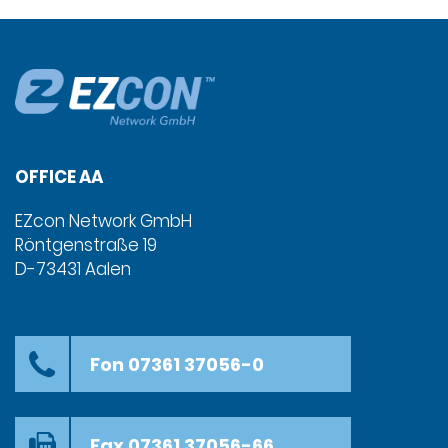
OFFICE AA
EZcon Network GmbH
Röntgenstraße 19
D-73431 Aalen
Fon 07361 37056-0
Fax 07361 37056-66