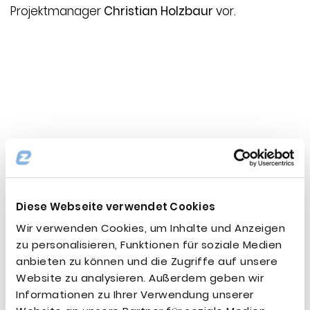
Projektmanager
Christian Holzbaur
vor.
Datum:
2022-11-02
Thema:
5G
,
Ausschreibung
,
Blog / Artikel
,
Cloud
Services
,
DC
,
Endpoint Security
,
Expertentreffen
,
In-Life Services
,
IT-Strategie
,
Messe
,
Mobilfunk
,
Newsletter
,
Onepager
,
Physische Infrastruktur
,
Projektmanagement
,
Präsentationen
,
SASE
,
SD-
LAN
,
SD-WAN
,
UCC
,
Unternehmen
,
Video
,
Whitepaper
,
WLAN
,
Workshop
Diese Webseite verwendet Cookies
Wir verwenden Cookies, um Inhalte und Anzeigen
zu personalisieren, Funktionen für soziale Medien
anbieten zu können und die Zugriffe auf unsere
Website zu analysieren. Außerdem geben wir
Informationen zu Ihrer Verwendung unserer