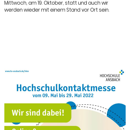
Mittwoch, am 19. Oktober, statt und auch wir
werden wieder mit einem Stand vor Ort sein.
Datum:
2022-10-11
Thema:
Blog / Artikel
,
Messe
,
Newsletter
,
Onepager
,
Projektmanagement
,
Präsentationen
,
Unternehmen
,
Whitepaper