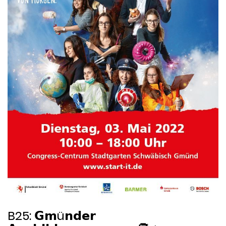
B25: 𝗚𝗺ü𝗻𝗱𝗲𝗿