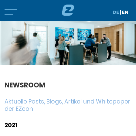
DE
|
EN
NEWSROOM
Aktuelle Posts, Blogs, Artikel und Whitepaper
der EZcon
2021