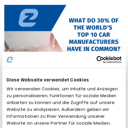
Diese Webseite verwendet Cookies
Wir verwenden Cookies, um Inhalte und Anzeigen
zu personalisieren, Funktionen für soziale Medien
anbieten zu können und die Zugriffe auf unsere
Website zu analysieren. Außerdem geben wir
B01: 𝗧𝗵𝗲 𝗳𝗶𝗿𝗲 𝗯𝘂𝗿𝗻𝘁 𝘁𝗵𝗲 𝗦𝘁𝗮𝗳𝗳, 𝘁𝗵𝗮𝘁
Informationen zu Ihrer Verwendung unserer
𝗯𝗲𝗮𝘁 𝘁𝗵𝗲 𝗗𝗼𝗴, 𝘁𝗵𝗮𝘁 𝗯𝗶𝘁 𝘁𝗵𝗲 𝗖𝗮𝘁...
Website an unsere Partner für soziale Medien,