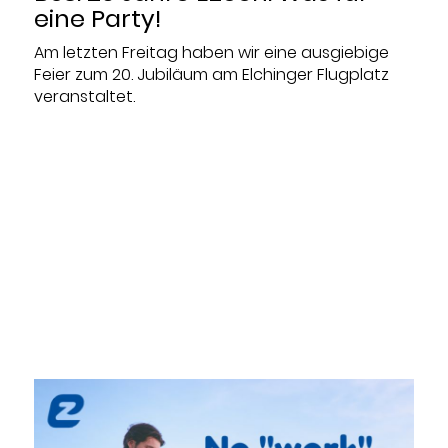
eine Party!
Am letzten Freitag haben wir eine ausgiebige
Feier zum 20. Jubiläum am Elchinger Flugplatz
veranstaltet.
Datum:
2022-09-27
Thema:
5G
,
Ausschreibung
,
Blog / Artikel
,
Cloud
Services
,
DC
,
Endpoint Security
,
In-Life Services
,
IT-Strategie
,
Mobilfunk
,
Newsletter
,
Onepager
,
Physische Infrastruktur
,
Projektmanagement
,
Präsentationen
,
SASE
,
SD-LAN
,
SD-WAN
,
UCC
,
Unternehmen
,
Video
,
Whitepaper
,
WLAN
,
Workshop