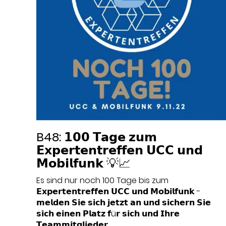
B48: 𝟭𝟬𝟬 𝗧𝗮𝗴𝗲 𝘇𝘂𝗺
𝗘𝘅𝗽𝗲𝗿𝘁𝗲𝗻𝘁𝗿𝗲𝗳𝗳𝗲𝗻 𝗨𝗖𝗖 𝘂𝗻𝗱
𝗠𝗼𝗯𝗶𝗹𝗳𝘂𝗻𝗸 💡📈
Es sind nur noch 100 Tage bis zum
𝗘𝘅𝗽𝗲𝗿𝘁𝗲𝗻𝘁𝗿𝗲𝗳𝗳𝗲𝗻 𝗨𝗖𝗖 𝘂𝗻𝗱 𝗠𝗼𝗯𝗶𝗹𝗳𝘂𝗻𝗸 -
𝗺𝗲𝗹𝗱𝗲𝗻 𝗦𝗶𝗲 𝘀𝗶𝗰𝗵 𝗷𝗲𝘁𝘇𝘁 𝗮𝗻 𝘂𝗻𝗱 𝘀𝗶𝗰𝗵𝗲𝗿𝗻 𝗦𝗶𝗲
𝘀𝗶𝗰𝗵 𝗲𝗶𝗻𝗲𝗻 𝗣𝗹𝗮𝘁𝘇 𝗳ü𝗿 𝘀𝗶𝗰𝗵 𝘂𝗻𝗱 𝗜𝗵𝗿𝗲
𝗧𝗲𝗮𝗺𝗺𝗶𝘁𝗴𝗹𝗶𝗲𝗱𝗲𝗿.