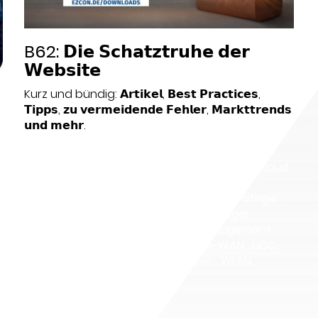
B62: 𝗗𝗶𝗲 𝗦𝗰𝗵𝗮𝘁𝘇𝘁𝗿𝘂𝗵𝗲 𝗱𝗲𝗿
𝗪𝗲𝗯𝘀𝗶𝘁𝗲
Kurz und bündig: 𝗔𝗿𝘁𝗶𝗸𝗲𝗹, 𝗕𝗲𝘀𝘁 𝗣𝗿𝗮𝗰𝘁𝗶𝗰𝗲𝘀,
𝗧𝗶𝗽𝗽𝘀, 𝘇𝘂 𝘃𝗲𝗿𝗺𝗲𝗶𝗱𝗲𝗻𝗱𝗲 𝗙𝗲𝗵𝗹𝗲𝗿, 𝗠𝗮𝗿𝗸𝘁𝘁𝗿𝗲𝗻𝗱𝘀
𝘂𝗻𝗱 𝗺𝗲𝗵𝗿.
Datum:
2022-10-18
Thema:
5G
,
Ausschreibung
,
Blog / Artikel
,
Cloud
Services
,
DC
,
Endpoint Security
,
Expertentreffen
,
In-Life Services
,
IT-Strategie
,
Messe
,
Mobilfunk
,
Newsletter
,
Onepager
,
Physische Infrastruktur
,
Projektmanagement
,
Präsentationen
,
SASE
,
SD-LAN
,
SD-WAN
,
UCC
,
Unternehmen
,
Video
,
Whitepaper
,
WLAN
,
Workshop