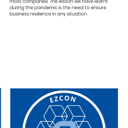
most companies. The lesson we have learnt
during the pandemic is the need to ensure
business resilience in any situation.
Datum:
2022-08-31
Thema:
5G
,
Ausschreibung
,
Expertentreffen
,
IT-Strategie
,
Mobilfunk
,
Physische Infrastruktur
,
Projektmanagement
,
UCC
,
Unternehmen
-