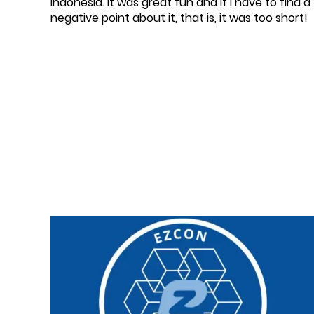
Indonesia. It was great fun and if i have to find a
negative point about it, that is, it was too short!
Datum:
2022-09-07
Thema:
5G
,
Ausschreibung
,
Blog / Artikel
,
Cloud
Services
,
DC
,
Endpoint Security
,
Expertentreffen
,
In-Life Services
,
Mobilfunk
,
Newsletter
,
Onepager
,
Physische Infrastruktur
,
Projektmanagement
,
Präsentationen
,
SASE
,
SD
LAN
,
SD-WAN
,
UCC
,
Unternehmen
,
Video
,
Whitepaper
,
WLAN
,
Workshop