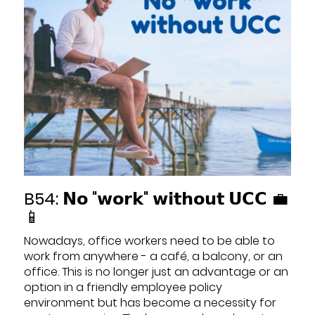
B54: 𝗡𝗼 "𝘄𝗼𝗿𝗸" 𝘄𝗶𝘁𝗵𝗼𝘂𝘁 𝗨𝗖𝗖 💼
📱
Nowadays, office workers need to be able to
work from anywhere - a café, a balcony, or an
office. This is no longer just an advantage or an
option in a friendly employee policy
environment but has become a necessity for