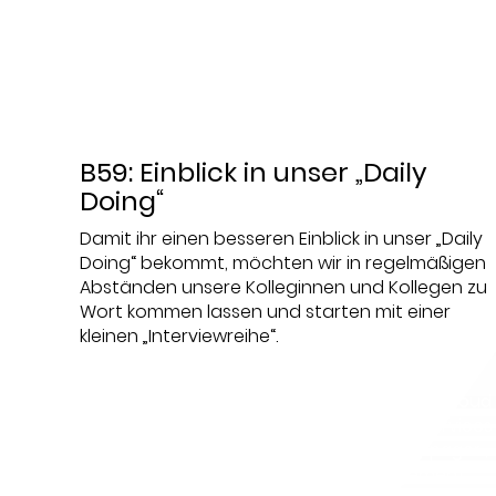
Unternehmen
,
Video
,
Whitepaper
,
WLAN
,
Workshop
B59: Einblick in unser „Daily
Doing“
Damit ihr einen besseren Einblick in unser „Daily
Doing“ bekommt, möchten wir in regelmäßigen
Abständen unsere Kolleginnen und Kollegen zu
Wort kommen lassen und starten mit einer
kleinen „Interviewreihe“.
Datum:
2022-10-05
Thema:
5G
,
Ausschreibung
,
Blog / Artikel
,
Cloud
Services
,
DC
,
Endpoint Security
,
In-Life Services
IT-Strategie
,
Mobilfunk
,
Newsletter
,
Onepager
,
Physische Infrastruktur
,
Projektmanagement
,