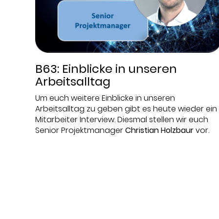
B63: Einblicke in unseren
Arbeitsalltag
Um euch weitere Einblicke in unseren
Arbeitsalltag zu geben gibt es heute wieder ein
Mitarbeiter Interview. Diesmal stellen wir euch
Senior Projektmanager
Christian Holzbaur
vor.
Datum:
2022-11-02
Thema:
5G
,
Ausschreibung
,
Blog / Artikel
,
Cloud
Services
,
DC
,
Endpoint Security
,
Expertentreffen
,
In-Life Services
,
IT-Strategie
,
Messe
,
Mobilfunk
,
Newsletter
,
Onepager
,
Physische Infrastruktur
,
Projektmanagement
,
Präsentationen
,
SASE
,
SD-LAN
,
SD-WAN
,
UCC
,