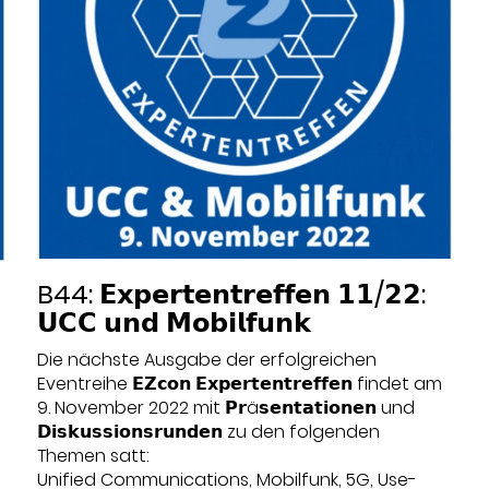
B44: 𝗘𝘅𝗽𝗲𝗿𝘁𝗲𝗻𝘁𝗿𝗲𝗳𝗳𝗲𝗻 𝟭𝟭/𝟮𝟮:
𝗨𝗖𝗖 𝘂𝗻𝗱 𝗠𝗼𝗯𝗶𝗹𝗳𝘂𝗻𝗸
Die nächste Ausgabe der erfolgreichen
Eventreihe 𝗘𝗭𝗰𝗼𝗻 𝗘𝘅𝗽𝗲𝗿𝘁𝗲𝗻𝘁𝗿𝗲𝗳𝗳𝗲𝗻 findet am
9. November 2022 mit 𝗣𝗿ä𝘀𝗲𝗻𝘁𝗮𝘁𝗶𝗼𝗻𝗲𝗻 und
𝗗𝗶𝘀𝗸𝘂𝘀𝘀𝗶𝗼𝗻𝘀𝗿𝘂𝗻𝗱𝗲𝗻 zu den folgenden
Themen satt:
Unified Communications, Mobilfunk, 5G, Use-