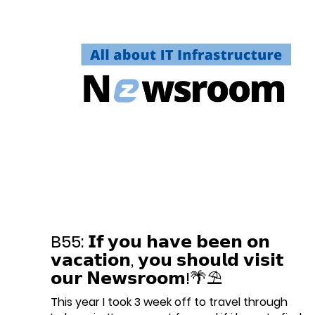
B55: 𝗜𝗳 𝘆𝗼𝘂 𝗵𝗮𝘃𝗲 𝗯𝗲𝗲𝗻 𝗼𝗻
𝘃𝗮𝗰𝗮𝘁𝗶𝗼𝗻, 𝘆𝗼𝘂 𝘀𝗵𝗼𝘂𝗹𝗱 𝘃𝗶𝘀𝗶𝘁
𝗼𝘂𝗿 𝗡𝗲𝘄𝘀𝗿𝗼𝗼𝗺!🌴⛱️
This year I took 3 week off to travel through